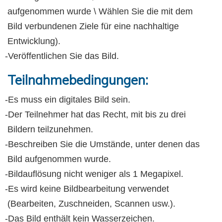
aufgenommen wurde \ Wählen Sie die mit dem
Bild verbundenen Ziele für eine nachhaltige
Entwicklung).
Veröffentlichen Sie das Bild.
Teilnahmebedingungen:
Es muss ein digitales Bild sein.
Der Teilnehmer hat das Recht, mit bis zu drei
Bildern teilzunehmen.
Beschreiben Sie die Umstände, unter denen das
Bild aufgenommen wurde.
Bildauflösung nicht weniger als 1 Megapixel.
Es wird keine Bildbearbeitung verwendet
(Bearbeiten, Zuschneiden, Scannen usw.).
Das Bild enthält kein Wasserzeichen.