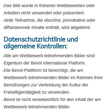
Das Bild wurde in früheren Wettbewerben oder
Arbeiten nicht verwendet oder präsentiert.
Jede Teilnahme, die obszöne, provokative oder
diffamierende Inhalte enthält, wird abgelehnt.
Datenschutzrichtlinie und
allgemeine Kontrollen:
Alle am Wettbewerb teilnehmenden Bilder sind
Eigentum der Bevol International Platform.
Die Bevol-Plattform ist berechtigt, die am
Wettbewerb teilnehmenden Bilder im Rahmen ihrer
Bemühungen zur Verbreitung der Kultur der
Freiwilligentätigkeit zu verwenden.
Bevol ist nicht verantwortlich für den Inhalt der am
Wettbewerb teilnehmenden Bilder.