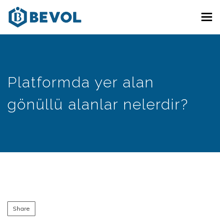
Skip
Tog
to
navi
main
content
Platformda yer alan
gönüllü alanlar nelerdir?
Share