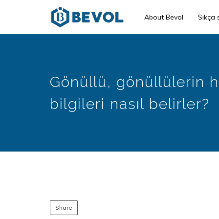
Skip
About Bevol
Sıkça 
to
main
content
Gönüllü, gönüllülerin ha
bilgileri nasıl belirler?
Share